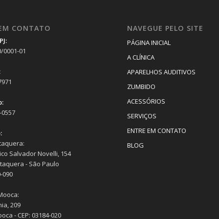
 EM CONTATO
NAVEGUE PELO SITE
PJ:
PÁGINA INICIAL
0/0001-01
A CLÍNICA
:
APARELHOS AUDITIVOS
7971
ZUMBIDO
ACESSÓRIOS
:
2-0557
SERVIÇOS
ENTRE EM CONTATO
:
taquera:
BLOG
co Salvador Novelli, 154
Itaquera - São Paulo
-090
Mooca:
ia, 209
ooca - CEP: 03184-020