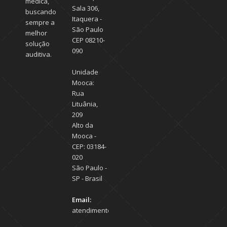
médica,
Sala 306,
buscando
Itaquera -
sempre a
São Paulo
melhor
CEP 08210-
solução
090
auditiva.
Unidade
Mooca:
Rua
Lituânia,
209
Alto da
Mooca -
CEP: 03184-
020
São Paulo -
SP - Brasil
Email:
atendimento@centroauditivosp.com.br