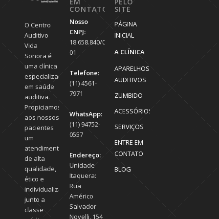
EM
PELO
CONTATO
SITE
Nosso
PÁGINA
O Centro
CNPJ:
Auditivo
INICIAL
18.658.840/0001-
Vida
A CLÍNICA
01
Sonora é
uma clínica
APARELHOS
Telefone:
especializada
AUDITIVOS
(11) 4561-
em saúde
7971
ZUMBIDO
auditiva.
Propiciamos
ACESSÓRIOS
WhatsApp:
aos nossos
(11) 94752-
SERVIÇOS
pacientes
0557
um
ENTRE EM
atendimento
CONTATO
Endereço:
de alta
Unidade
qualidade,
BLOG
Itaquera:
ético e
Rua
individualizado,
Américo
junto a
Salvador
classe
Novelli, 154